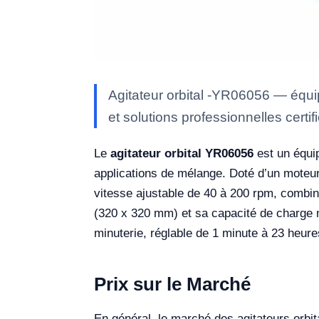
Agitateur orbital -YR06056 — équi
et solutions professionnelles certi
Le
agitateur orbital YR06056
est un équip
applications de mélange. Doté d’un moteur
vitesse ajustable de 40 à 200 rpm, combin
(320 x 320 mm) et sa capacité de charge ma
minuterie, réglable de 1 minute à 23 heures 
Prix sur le Marché
En général, le marché des agitateurs orbi