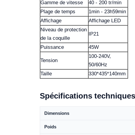
Gamme de vitesse
40 - 200 tr/min
Plage de temps
1min - 23h59min
Affichage
Affichage LED
Niveau de protection
IP21
de la coquille
Puissance
45W
100-240V,
Tension
50/60Hz
Taille
330*435*140mm
Spécifications technique
Dimensions
Poids