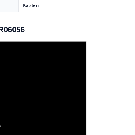
Kalstein
YR06056