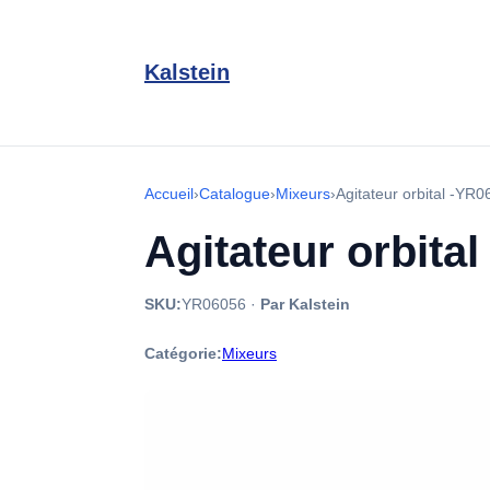
Kalstein
Accueil
›
Catalogue
›
Mixeurs
›
Agitateur orbital -YR
Agitateur orbita
SKU:
YR06056
·
Par Kalstein
Catégorie:
Mixeurs