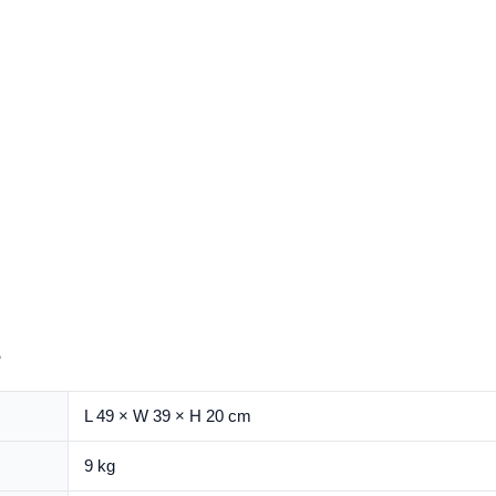
s
L 49 × W 39 × H 20 cm
9 kg