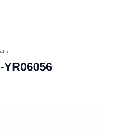
06056
l -YR06056