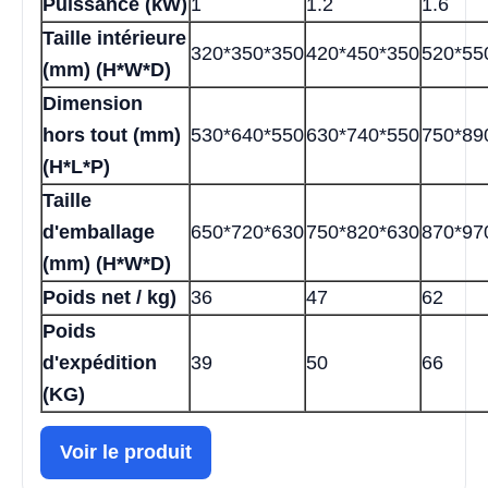
Puissance (kW)
1
1.2
1.6
Taille intérieure
320*350*350
420*450*350
520*55
(mm) (H*W*D)
Dimension
hors tout (mm)
530*640*550
630*740*550
750*89
(H*L*P)
Taille
d'emballage
650*720*630
750*820*630
870*97
(mm) (H*W*D)
Poids net / kg)
36
47
62
Poids
d'expédition
39
50
66
(KG)
Voir le produit