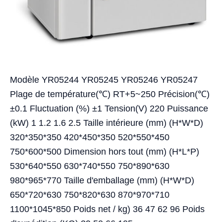
Modèle YR05244 YR05245 YR05246 YR05247
Plage de température(℃) RT+5~250 Précision(℃)
±0.1 Fluctuation (%) ±1 Tension(V) 220 Puissance
(kW) 1 1.2 1.6 2.5 Taille intérieure (mm) (H*W*D)
320*350*350 420*450*350 520*550*450
750*600*500 Dimension hors tout (mm) (H*L*P)
530*640*550 630*740*550 750*890*630
980*965*770 Taille d'emballage (mm) (H*W*D)
650*720*630 750*820*630 870*970*710
1100*1045*850 Poids net / kg) 36 47 62 96 Poids