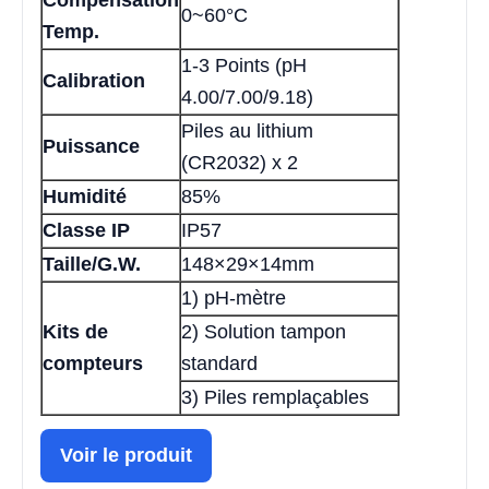
0~60°C
Temp.
1-3 Points (pH
Calibration
4.00/7.00/9.18)
Piles au lithium
Puissance
(CR2032) x 2
Humidité
85%
Classe IP
IP57
Taille/G.W.
148×29×14mm
1) pH-mètre
Kits de
2) Solution tampon
compteurs
standard
3) Piles remplaçables
Voir le produit