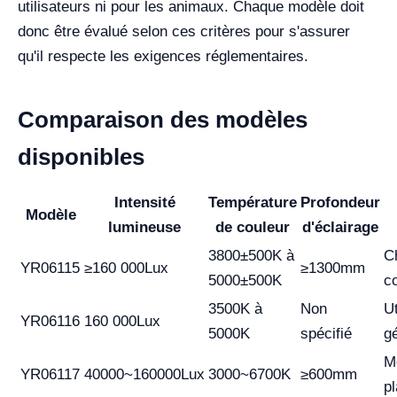
utilisateurs ni pour les animaux. Chaque modèle doit
donc être évalué selon ces critères pour s'assurer
qu'il respecte les exigences réglementaires.
Comparaison des modèles
disponibles
Intensité
Température
Profondeur
Modèle
lumineuse
de couleur
d'éclairage
3800±500K à
C
YR06115
≥160 000Lux
≥1300mm
5000±500K
c
3500K à
Non
Ut
YR06116
160 000Lux
5000K
spécifié
g
M
YR06117
40000~160000Lux
3000~6700K
≥600mm
p