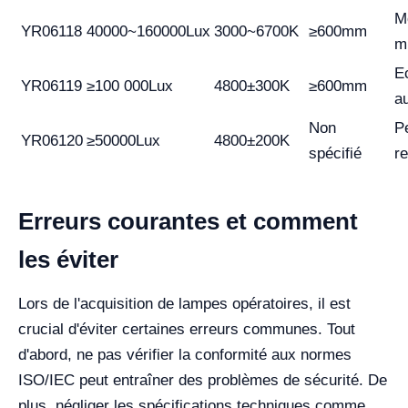
M
YR06118
40000~160000Lux
3000~6700K
≥600mm
m
E
YR06119
≥100 000Lux
4800±300K
≥600mm
au
Non
P
YR06120
≥50000Lux
4800±200K
spécifié
r
Erreurs courantes et comment
les éviter
Lors de l'acquisition de lampes opératoires, il est
crucial d'éviter certaines erreurs communes. Tout
d'abord, ne pas vérifier la conformité aux normes
ISO/IEC peut entraîner des problèmes de sécurité. De
plus, négliger les spécifications techniques comme