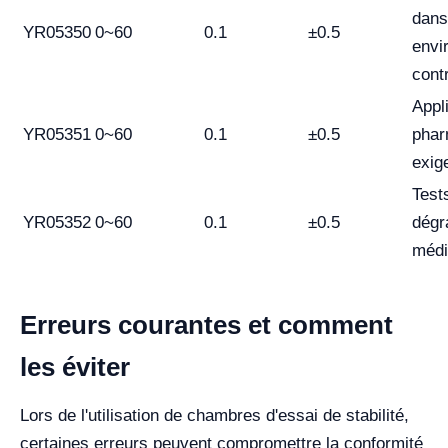
dans
YR05350
0~60
0.1
±0.5
envi
cont
Appl
YR05351
0~60
0.1
±0.5
phar
exig
Test
YR05352
0~60
0.1
±0.5
dégr
méd
Erreurs courantes et comment
les éviter
Lors de l'utilisation de chambres d'essai de stabilité,
certaines erreurs peuvent compromettre la conformité