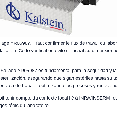
ge YR05987, il faut confirmer le flux de travail du labor
stallation. Cette vérification évite un achat surdimension
e Sellado YR05987 es fundamental para la seguridad y la 
sterilización, asegurando que sigan estériles hasta su 
ier área de trabajo, optimizando los procesos y reducien
doit tenir compte du contexte local lié à INRA/INSERM r
ges réels du laboratoire.