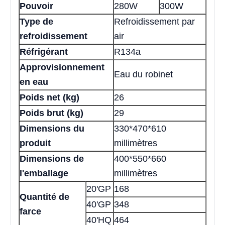
Pouvoir
280W
300W
Type de
Refroidissement par
refroidissement
air
Réfrigérant
R134a
Approvisionnement
Eau du robinet
en eau
Poids net (kg)
26
Poids brut (kg)
29
Dimensions du
330*470*610
produit
millimètres
Dimensions de
400*550*660
l'emballage
millimètres
20'GP
168
Quantité de
40'GP
348
farce
40'HQ
464