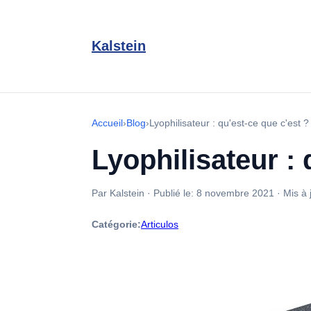
Kalstein
Accueil
›
Blog
›
Lyophilisateur : qu'est-ce que c'est 
Lyophilisateur :
Par Kalstein
·
Publié le:
8 novembre 2021
·
Mis à 
Catégorie:
Articulos