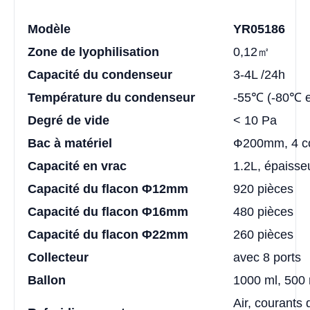
Modèle
YR05186
Zone de lyophilisation
0,12㎡
Capacité du condenseur
3-4L /24h
Température du condenseur
-55℃ (-80℃ e
Degré de vide
< 10 Pa
Bac à matériel
Ф200mm, 4 c
Capacité en vrac
1.2L, épaiss
Capacité du flacon Φ12mm
920 pièces
Capacité du flacon Φ16mm
480 pièces
Capacité du flacon Φ22mm
260 pièces
Collecteur
avec 8 ports
Ballon
1000 ml, 500 
Air, courants 