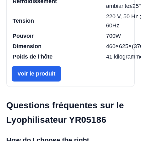
Refroidissement
ambiante≤2
220 V, 50 Hz ;
Tension
60Hz
Pouvoir
700W
Dimension
460×625×(370
Poids de l'hôte
41 kilogramm
Voir le produit
Questions fréquentes sur le
Lyophilisateur YR05186
How do I choose the right