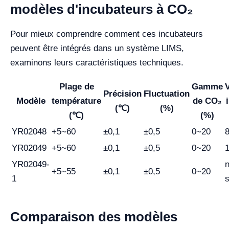
modèles d'incubateurs à CO₂
Pour mieux comprendre comment ces incubateurs
peuvent être intégrés dans un système LIMS,
examinons leurs caractéristiques techniques.
Plage de
Gamme
Précision
Fluctuation
Modèle
température
de CO₂
(℃)
(%)
(℃)
(%)
YR02048
+5~60
±0,1
±0,5
0~20
YR02049
+5~60
±0,1
±0,5
0~20
YR02049-
+5~55
±0,1
±0,5
0~20
1
s
Comparaison des modèles