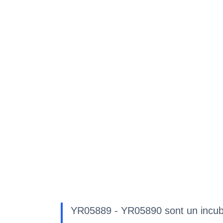
YR05889 - YR05890 sont un incubat