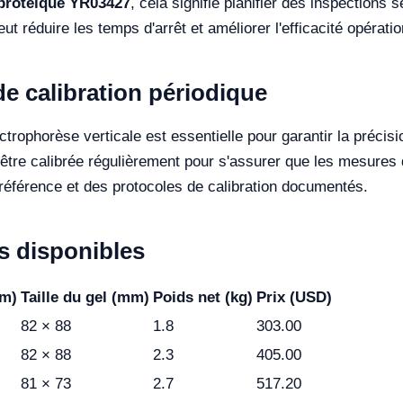
-protéique YR03427
, cela signifie planifier des inspections s
eut réduire les temps d'arrêt et améliorer l'efficacité opératio
de calibration périodique
ectrophorèse verticale est essentielle pour garantir la précis
 être calibrée régulièrement pour s'assurer que les mesures
e référence et des protocoles de calibration documentés.
 disponibles
mm)
Taille du gel (mm)
Poids net (kg)
Prix (USD)
82 × 88
1.8
303.00
82 × 88
2.3
405.00
81 × 73
2.7
517.20