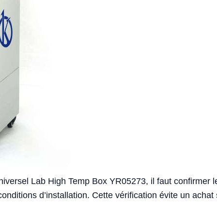
iversel Lab High Temp Box YR05273, il faut confirmer le f
conditions d’installation. Cette vérification évite un ac