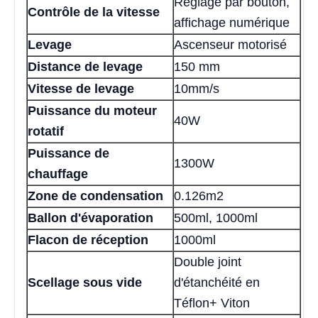
Réglage par bouton,
Contrôle de la vitesse
affichage numérique
Levage
Ascenseur motorisé
Distance de levage
150 mm
Vitesse de levage
10mm/s
Puissance du moteur
40W
rotatif
Puissance de
1300W
chauffage
Zone de condensation
0.126m2
Ballon d'évaporation
500ml, 1000ml
Flacon de réception
1000ml
Double joint
Scellage sous vide
d'étanchéité en
Téflon+ Viton