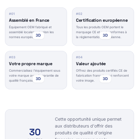
#
01
#
02
Assemblé en France
Certification européenne
Équipement OEM fabriqué et
Tous les produits OEM portent le
assemblé localement selon les
marquage CE et sont conformes à
3D
3D
normes européennes.
la réglementation européenne.
#
03
#
04
Votre propre marque
Valeur ajoutée
Commercialisez l'équipement sous
Offrez des produits certifiés CE de
votre marque avec la garantie de
fabrication française qui renforcent
3D
3D
qualité française.
votre image.
Cette opportunité unique permet
aux distributeurs d'offrir des
30