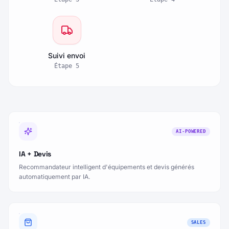
Devis auto
Vente traitée
Étape
3
Étape
4
Suivi envoi
Étape
5
AI-POWERED
IA + Devis
Recommandateur intelligent d'équipements et devis générés
automatiquement par IA.