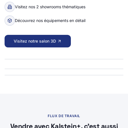
Visitez nos 2 showrooms thématiques
Découvrez nos équipements en détail
Visitez notre salon 3D
Salle d'exposition virtuelle 3D
Ouvrir la scène
Showroom Médical
Ouvrir la scène
3D · SHAPESPARK
Showroom Laboratoire
Ouvrir la scène
3D · SHAPESPARK
3D · SHAPESPARK
FLUX DE TRAVAIL