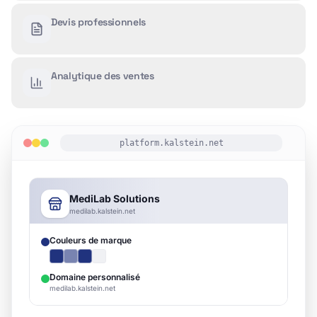
Devis professionnels
Analytique des ventes
platform.kalstein.net
Inventaire Produits
CSV
+
Ajouter
Kalstein YJ-UV1100
Actif
Kalstein
BioTech X500
Actif
BioTech