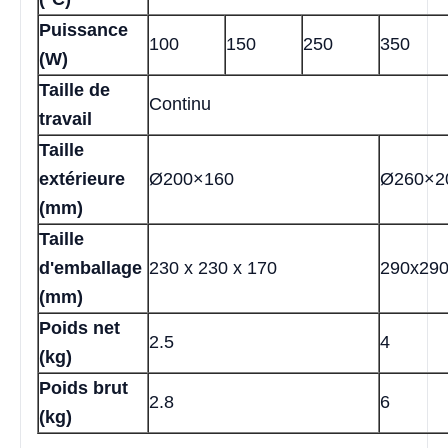
Puissance
100
150
250
350
(W)
Taille de
Continu
travail
Taille
extérieure
Ø200×160
Ø260×2
(mm)
Taille
d'emballage
230 x 230 x 170
290x29
(mm)
Poids net
2.5
4
(kg)
Poids brut
2.8
6
(kg)