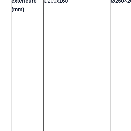
extérieure
Ø200x160
Ø260×2
(mm)