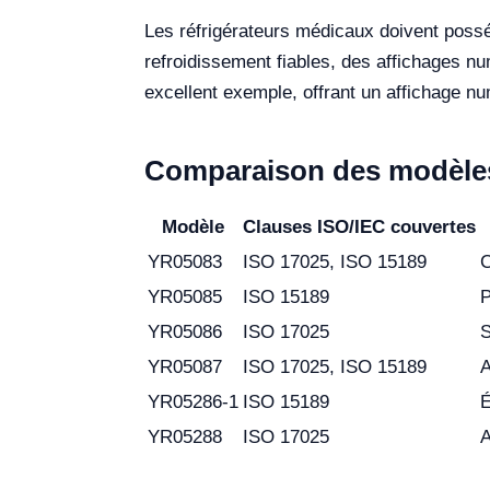
Les réfrigérateurs médicaux doivent possé
refroidissement fiables, des affichages 
excellent exemple, offrant un affichage n
Comparaison des modèles
Modèle
Clauses ISO/IEC couvertes
YR05083
ISO 17025, ISO 15189
C
YR05085
ISO 15189
P
YR05086
ISO 17025
S
YR05087
ISO 17025, ISO 15189
A
YR05286-1
ISO 15189
É
YR05288
ISO 17025
A