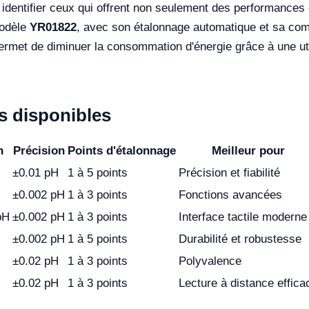
 identifier ceux qui offrent non seulement des performances
modèle
YR01822
, avec son étalonnage automatique et sa comp
rmet de diminuer la consommation d'énergie grâce à une uti
 disponibles
n
Précision
Points d'étalonnage
Meilleur pour
±0.01 pH
1 à 5 points
Précision et fiabilité
±0.002 pH
1 à 3 points
Fonctions avancées
pH
±0.002 pH
1 à 3 points
Interface tactile moderne
±0.002 pH
1 à 5 points
Durabilité et robustesse
±0.02 pH
1 à 3 points
Polyvalence
±0.02 pH
1 à 3 points
Lecture à distance effica