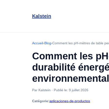
Kalstein
Accueil
›
Blog
›
Comment les pH-mètres de table peuve
Comment les pH-m
durabilité énergé
environnemental
Par Kalstein
·
Publié le:
9 juillet 2026
Catégorie:
aplicaciones-de-productos