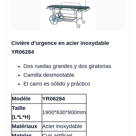
Civière d'urgence en acier inoxydable
YR06284
Dos ruedas grandes y dos giratorias
Camilla desmontable
El carro es sólido y práctico
Modèle
YR06284
Taille
1900*630*800mm
(L*L*H)
Matériaux
Acier inoxydable
Matelas
Cuir artificiel