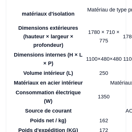
Matériau de type p
matériaux d'isolation
Dimensions extérieures
1780 × 710 ×
(hauteur × largeur ×
178
775
profondeur)
Dimensions internes (H × L
1100×480×480
110
× P)
Volume intérieur (L)
250
Matériaux en acier intérieur
Matériaux
Consommation électrique
1350
(W)
Source de courant
AC
Poids net / kg)
162
Poids d'expédition (KG)
172