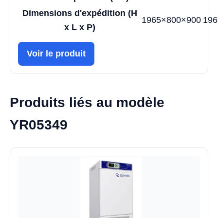
Dimensions d'expédition (H
1965×800×900
196
x L x P)
Voir le produit
Produits liés au modèle
YR05349