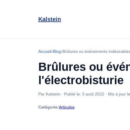
Kalstein
Accueil
›
Blog
›
Brûlures ou événements indésirables l
Brûlures ou évén
l'électrobisturie
Par Kalstein
·
Publié le:
3 août 2022
·
Mis à jour l
Catégorie:
Articulos