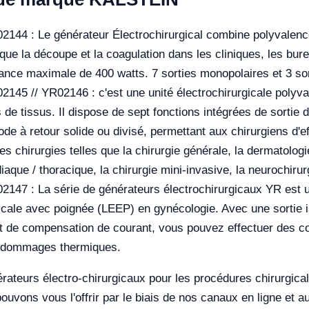
144 : Le générateur Électrochirurgical combine polyvalence
 que la découpe et la coagulation dans les cliniques, les bur
sance maximale de 400 watts. 7 sorties monopolaires et 3 sor
145 // YR02146 : c'est une unité électrochirurgicale polyval
s de tissus. Il dispose de sept fonctions intégrées de sortie 
e à retour solide ou divisé, permettant aux chirurgiens d'ef
 chirurgies telles que la chirurgie générale, la dermatologie,
diaque / thoracique, la chirurgie mini-invasive, la neurochirur
147 : La série de générateurs électrochirurgicaux YR est une
gicale avec poignée (LEEP) en gynécologie. Avec une sortie 
et de compensation de courant, vous pouvez effectuer des c
e dommages thermiques.
ateurs électro-chirurgicaux pour les procédures chirurgicales
pouvons vous l'offrir par le biais de nos canaux en ligne et 