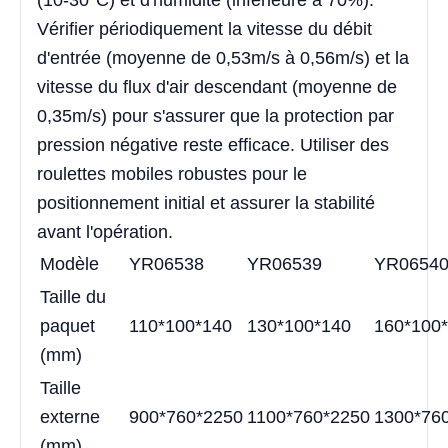
(10-30°C) et d'humidité (inférieure à 70%).
Vérifier périodiquement la vitesse du débit
d'entrée (moyenne de 0,53m/s à 0,56m/s) et la
vitesse du flux d'air descendant (moyenne de
0,35m/s) pour s'assurer que la protection par
pression négative reste efficace. Utiliser des
roulettes mobiles robustes pour le
positionnement initial et assurer la stabilité
avant l'opération.
Modèle
YR06538
YR06539
YR0654
Taille du
paquet
110*100*140
130*100*140
160*100
(mm)
Taille
externe
900*760*2250
1100*760*2250
1300*76
(mm)