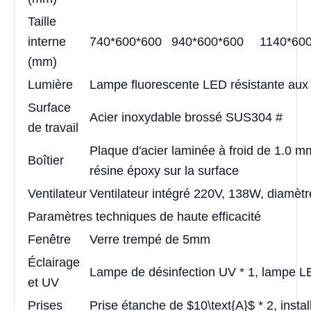
Taille
interne
740*600*600
940*600*600
1140*60
(mm)
Lumière
Lampe fluorescente LED résistante aux t
Surface
Acier inoxydable brossé SUS304 #
de travail
Plaque d'acier laminée à froid de 1.0 
Boîtier
résine époxy sur la surface
Ventilateur
Ventilateur intégré 220V, 138W, diamè
Paramètres techniques de haute efficacité
Fenêtre
Verre trempé de 5mm
Éclairage
Lampe de désinfection UV * 1, lampe L
et UV
Prises
Prise étanche de $10\text{A}$ * 2, instal